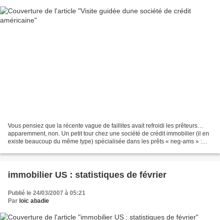
Vous pensiez que la récente vague de faillites avait refroidi les prêteurs…
apparemment, non. Un petit tour chez une société de crédit immobilier (il en
existe beaucoup du même type) spécialisée dans les prêts « neg-ams » :
24/7 Neg-Am loans . Son nom...
immobilier US : statistiques de février
Publié le 24/03/2007 à 05:21
Par
loïc abadie