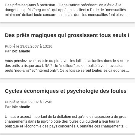
Des prêts neg-ams à profusion... Dans l'article précédent, on a étudié le
danger des prêts "neg-ams", qui appâtent le client à l'aide de "mensualités
minimum" défiant toute concurrence, mais dont les mensualités font plus que
doubler après la période...
Des prêts magiques qui grossissent tous seuls !
Publié le 19/03/2007 à 13:10
Par
loïc abadie
Vous pensiez avoir assisté au pire avec les faillites actuelles dans le secteur
des prêts à risque aux USA ?...le "meilleur" est en réalité à venir avec les
prêts "neg-ams" et "interest only". Cette fois ce seront toutes les catégories
d'emprunteurs qui...
Cycles économiques et psychologie des foules
Publié le 18/03/2007 à 12:46
Par
loïc abadie
Un autre aspect important de la déflation est qu'elle est associée à de gros
changements dans la psychologie des foules qui guident à leur tour la
politique et l'économie des pays concernés. Connaître ces changements
aide à mieux comprendre les évolutions...