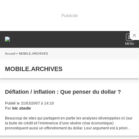
Publicité
MENU
Accueil
» MOBILE.ARCHIVES
MOBILE.ARCHIVES
Déflation / inflation : Que penser du dollar ?
Publié le 31/03/2007 à 14:10
Par
loïc abadie
Beaucoup de sites qui partagent en partie les analyses développées ici (sur
la bulle de crédit et l’imminence d’une sévère crise économique)
pronostiquent aussi un effondrement du dollar. Leur argument est à priori
assez logique : - Les déficits commerciaux...