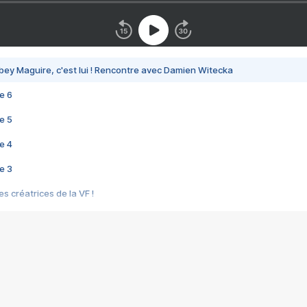
bey Maguire, c'est lui ! Rencontre avec Damien Witecka
e 6
e 5
e 4
e 3
s créatrices de la VF !
e 2
e 1
e Mektoub My Love arrive enfin ! Rencontre avec Shaïn Boumedine et Sal
i : après Toni en famille