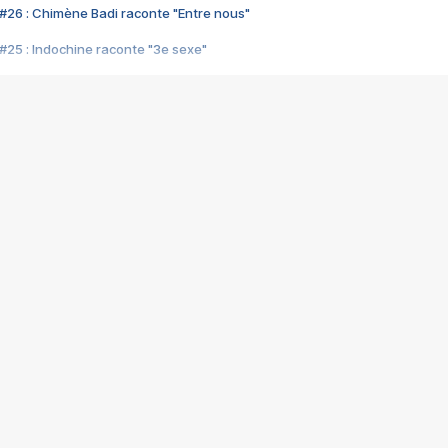
#26 : Chimène Badi raconte "Entre nous"
#25 : Indochine raconte "3e sexe"
#24 : Zaho raconte "C'est chelou"
#23 : Patrick Bruel raconte "Au café des délices"
#22 : Kyo raconte "Le chemin"
#21 : Nolwenn Leroy raconte "Cassé"
#20 : Patrick Hernandez raconte "Born to be alive"
#19 : Lorie raconte "Près de moi"
#18 : Michael Jones raconte "A nos actes manqués" (avec Jean-Jacque
#17 : Khaled raconte "Aïcha"
#16 : Corneille raconte "Parce qu'on vient de loin"
#15 : Indochine raconte "L'aventurier"
14 : Lorie raconte "Sur un air latino"