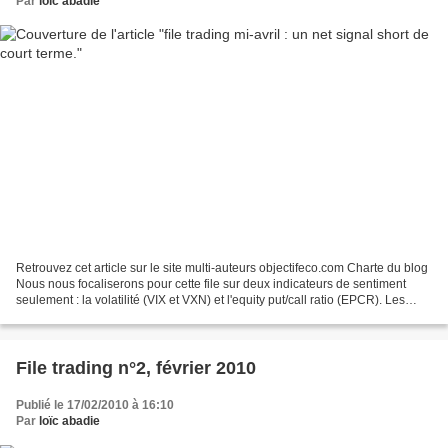
Par
loïc abadie
Retrouvez cet article sur le site multi-auteurs objectifeco.com Charte du blog
Nous nous focaliserons pour cette file sur deux indicateurs de sentiment
seulement : la volatilité (VIX et VXN) et l'equity put/call ratio (EPCR). Les
deux conditions pour...
File trading n°2, février 2010
Publié le 17/02/2010 à 16:10
Par
loïc abadie