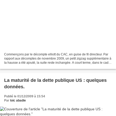
Commençons par le décompte elliott du CAC, en guise de fil directeur. Par
rapport aux décomptes de novembre 2009, un petit zigzag supplémentaire à
la hausse a été ajouté, la suite reste inchangée. A court terme, dans le cadre
d'un début de la grande vague...
La maturité de la dette publique US : quelques
données.
Publié le 01/12/2009 à 15:54
Par
loïc abadie