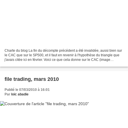
Charte du blog La fin du décompte précédent a été invalidée, aussi bien sur
le CAC que sur le SP500, et il faut en revenir à l'hypothèse du triangle que
j'avais citée ici en février. Voici ce que cela donne sur le CAC (image
agrandie) A partir de là,...
file trading, mars 2010
Publié le 07/03/2010 à 16:01
Par
loïc abadie