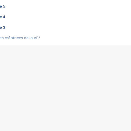
e 5
e 4
e 3
s créatrices de la VF !
e 2
e 1
e Mektoub My Love arrive enfin ! Rencontre avec Shaïn Boumedine et Sal
i : après Toni en famille
elle réalise le bouleversant Dites lui que je l'aime
ais ! Rencontre autour de Vie privée de Rebecca Zlotowski
 de Marguerite, Grave... Rencontre avec Ella Rumpf
 Les Rêveurs, un film intime sur la santé mentale