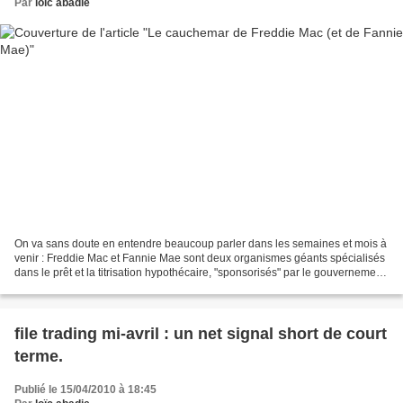
Par
loïc abadie
On va sans doute en entendre beaucoup parler dans les semaines et mois à
venir : Freddie Mac et Fannie Mae sont deux organismes géants spécialisés
dans le prêt et la titrisation hypothécaire, "sponsorisés" par le gouvernement
américain, mais néanmoins...
file trading mi-avril : un net signal short de court
terme.
Publié le 15/04/2010 à 18:45