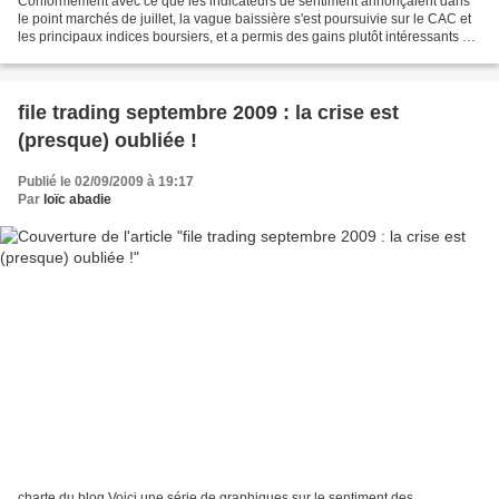
Conformément avec ce que les indicateurs de sentiment annonçaient dans
le point marchés de juillet, la vague baissière s'est poursuivie sur le CAC et
les principaux indices boursiers, et a permis des gains plutôt intéressants en
short. A) Indicateurs...
file trading septembre 2009 : la crise est
(presque) oubliée !
Publié le 02/09/2009 à 19:17
Par
loïc abadie
charte du blog Voici une série de graphiques sur le sentiment des