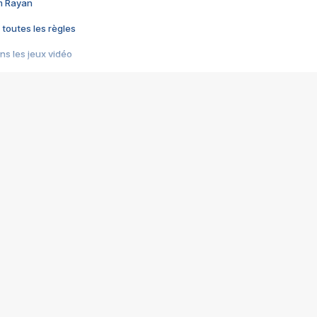
im Rayan
 toutes les règles
s les jeux vidéo
us choquant de Rockstar ? - Le scandale BULLY
e plus moche de Steam
du RÊVE tourne au CAUCHEMAR
pendant 8 heures
it… à tort
umiliés par un jeu vidéo
ire - Final Fantasy 8
ti un empire - Age of Empires
story DOFUS
tard, il crée l'un des pires jeux de tous les temps, MindsEye.