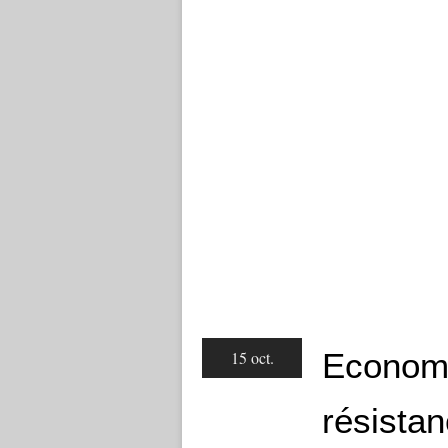
Economi
15 oct.
résistan