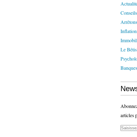
Actualit
Conseils
Arrêtons
Inflatio
Immobil
Le Bêtis
Psychol
Banque
News
Abonnez-
articles 