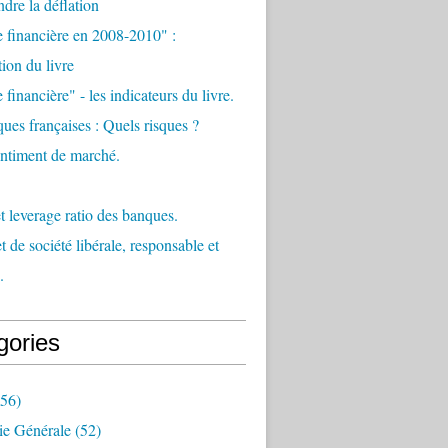
re la déflation
e financière en 2008-2010" :
tion du livre
 financière" - les indicateurs du livre.
ues françaises : Quels risques ?
sentiment de marché.
et leverage ratio des banques.
t de société libérale, responsable et
.
gories
56)
e Générale
(52)