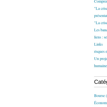
Comprend
"La cris
présenta
"La crise
Les banq
liens : 
Links
risques 
Un proje
humaine
Caté
Bourse
(
Économi