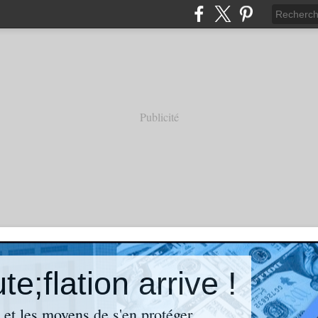
Publicité
e;flation arrive !
n et les moyens de s'en protéger.