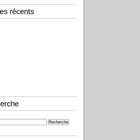
les récents
erche