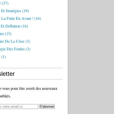
é
(37)
 Et Stratégies
(19)
 La Fuite En Avant !
(16)
n Et Déflation
(16)
ier
(15)
ier De La Crise
(3)
ogie Des Foules
(3)
s
(1)
letter
vous pour être averti des nouveaux
publiés.