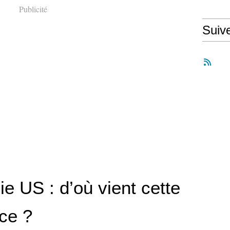
Publicité
Suiv
e US : d’où vient cette
ce ?