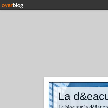
La d&eacut
Le blog sur la déflatio