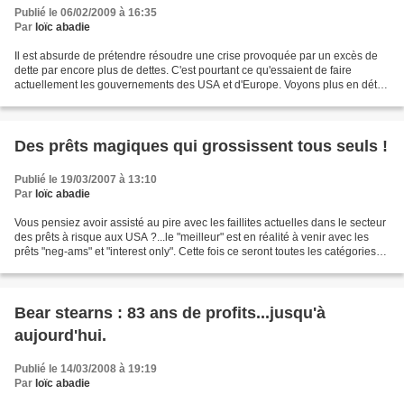
Publié le 06/02/2009 à 16:35
Par
loïc abadie
Il est absurde de prétendre résoudre une crise provoquée par un excès de
dette par encore plus de dettes. C'est pourtant ce qu'essaient de faire
actuellement les gouvernements des USA et d'Europe. Voyons plus en détail
les montants qui seraient nécessaires...
Des prêts magiques qui grossissent tous seuls !
Publié le 19/03/2007 à 13:10
Par
loïc abadie
Vous pensiez avoir assisté au pire avec les faillites actuelles dans le secteur
des prêts à risque aux USA ?...le "meilleur" est en réalité à venir avec les
prêts "neg-ams" et "interest only". Cette fois ce seront toutes les catégories
d'emprunteurs qui...
Bear stearns : 83 ans de profits...jusqu'à
aujourd'hui.
Publié le 14/03/2008 à 19:19
Par
loïc abadie