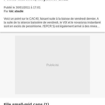
Publié le 30/01/2011 à 17:01
Par
loïc abadie
Voici un point sur le CAC40, faisant suite à la baisse de vendredi dernier. A
la suite de la séance baissière de vendredi, le VIX et le nova/ursa instantané
sont en excès de pessimisme. l'EPCR 5j est également arrivé à des niveaux
assez élevés, un peu...
Publicité
File small-mid caps (1)