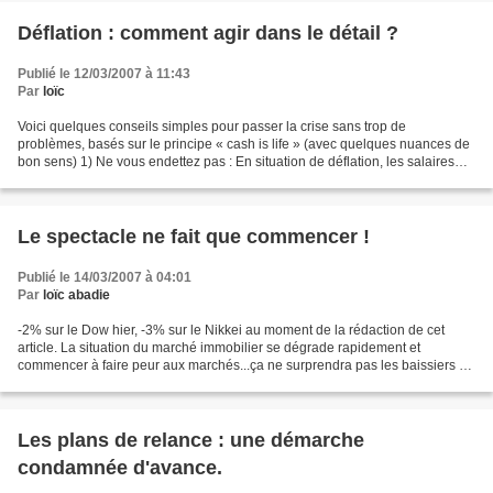
Déflation : comment agir dans le détail ?
Publié le 12/03/2007 à 11:43
Par
loïc
Voici quelques conseils simples pour passer la crise sans trop de
problèmes, basés sur le principe « cash is life » (avec quelques nuances de
bon sens) 1) Ne vous endettez pas : En situation de déflation, les salaires
diminuent, mais malheureusement pas...
Le spectacle ne fait que commencer !
Publié le 14/03/2007 à 04:01
Par
loïc abadie
-2% sur le Dow hier, -3% sur le Nikkei au moment de la rédaction de cet
article. La situation du marché immobilier se dégrade rapidement et
commencer à faire peur aux marchés...ça ne surprendra pas les baissiers de
longue date dont je fais partie. Il...
Les plans de relance : une démarche
condamnée d'avance.