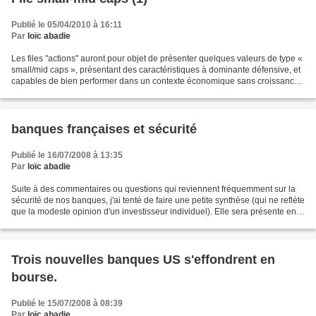
Publié le 05/04/2010 à 16:11
Par
loïc abadie
Les files "actions" auront pour objet de présenter quelques valeurs de type «
small/mid caps », présentant des caractéristiques à dominante défensive, et
capables de bien performer dans un contexte économique sans croissance
importante, et de permettre...
banques françaises et sécurité
Publié le 16/07/2008 à 13:35
Par
loïc abadie
Suite à des commentaires ou questions qui reviennent fréquemment sur la
sécurité de nos banques, j'ai tenté de faire une petite synthèse (qui ne reflète
que la modeste opinion d'un investisseur individuel). Elle sera présente en
permanence dans la rubrique...
Trois nouvelles banques US s'effondrent en
bourse.
Publié le 15/07/2008 à 08:39
Par
loïc abadie