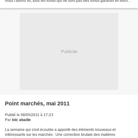
nous l'avons vu, tous les fonds qui ne sont pas des fonds garantis en euros
actifs à risque, donc...
Publicité
Point marchés, mai 2011
Publié le 08/05/2011 à 17:23
Par
loïc abadie
La semaine qui s'est écoulée a apporté des éléments nouveaux et
intéressants sur les marchés : Une correction brutale des matières