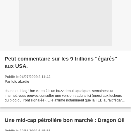
Petit commentaire sur les 9 trillions "égarés"
aux USA.
Publié le 04/07/2009 à 11:42
Par
loïc abadie
charte du blog Une video fait un buzz depuis quelques semaines sur
internet, vous pouvez consulter une version traduite ici (merci aux lecteurs
du blog qui l'ont signalée). Elle affirme notamment que la FED aurait "égaré"
plus de 9 trillions (9000 milliards)...
Une mid-cap pétrolière bon marché : Dragon Oil