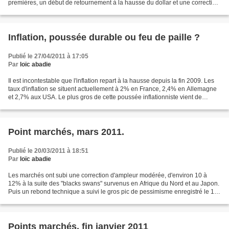
premières, un début de retournement à la hausse du dollar et une correction
plus modérée des indices. Ces mouvements sont...
Inflation, poussée durable ou feu de paille ?
Publié le 27/04/2011 à 17:05
Par
loïc abadie
Il est incontestable que l'inflation repart à la hausse depuis la fin 2009. Les
taux d'inflation se situent actuellement à 2% en France, 2,4% en Allemagne
et 2,7% aux USA. Le plus gros de cette poussée inflationniste vient de
l'énergie, des matières premières...
Point marchés, mars 2011.
Publié le 20/03/2011 à 18:51
Par
loïc abadie
Les marchés ont subi une correction d'ampleur modérée, d'environ 10 à
12% à la suite des "blacks swans" survenus en Afrique du Nord et au Japon.
Puis un rebond technique a suivi le gros pic de pessimisme enregistré le 16
mars sur le VIX. Nous allons essayer...
Points marchés, fin janvier 2011