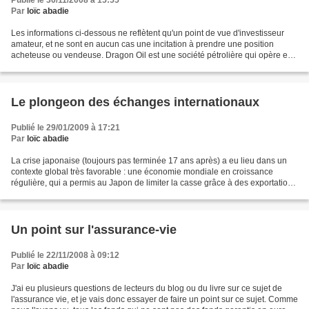
Publié le 30/11/2008 à 15:55
Par
loïc abadie
Les informations ci-dessous ne reflètent qu'un point de vue d'investisseur
amateur, et ne sont en aucun cas une incitation à prendre une position
acheteuse ou vendeuse. Dragon Oil est une société pétrolière qui opère en
off-shore peu profond, au Turkménistan,...
Le plongeon des échanges internationaux
Publié le 29/01/2009 à 17:21
Par
loïc abadie
La crise japonaise (toujours pas terminée 17 ans après) a eu lieu dans un
contexte global très favorable : une économie mondiale en croissance
régulière, qui a permis au Japon de limiter la casse grâce à des exportations
soutenues. Les derniers chiffres...
Un point sur l'assurance-vie
Publié le 22/11/2008 à 09:12
Par
loïc abadie
J'ai eu plusieurs questions de lecteurs du blog ou du livre sur ce sujet de
l'assurance vie, et je vais donc essayer de faire un point sur ce sujet. Comme