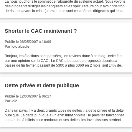
Là nous touchons le sommet de l'absurdité du système actuel. Nous voyons
des dirigeants fustiger les banquiers et les spéculateurs pour avoir pris trop
de risques avant la crise (alors que ce sont ces mêmes dirigeants qui les ont
incité à le faire), puis...
Shorter le CAC maintenant ?
Publié le 08/05/2007 à 16:09
Par
loïc abadie
Bonjour, les élections sont passées, j'en reviens donc à ce blog...cette fois
par une opinion sur le CAC : Le CAC a beaucoup progressé depuis sa
baisse de fin février, passant de 5300 à plus 6060 en 2 mois, soit 14% de
hausse. - La psychologie des investisseurs...
Dette privée et dette publique
Publié le 12/03/2007 à 06:17
Par
loïc
Dans un pays, il y a deux grands types de dettes : la dette privée et la dette
publique. La dette publique a un effet inflationniste : le pays fait fonctionner
la planche à billets pour rembourser ses dettes, les investisseurs perdent
confiance dans la...