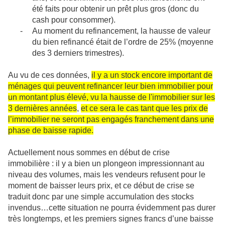
été faits pour obtenir un prêt plus gros (donc du
cash pour consommer).
-
Au moment du refinancement, la hausse de valeur
du bien refinancé était de l’ordre de 25% (moyenne
des 3 derniers trimestres).
Au vu de ces données,
il y a un stock encore important de
ménages qui peuvent refinancer leur bien immobilier pour
un montant plus élevé, vu la hausse de l'immobilier sur les
3 dernières années
,
et ce sera le cas tant que les prix de
l’immobilier ne seront pas engagés franchement dans une
phase de baisse rapide.
Actuellement nous sommes en début de crise
immobilière : il y a bien un plongeon impressionnant au
niveau des volumes, mais les vendeurs refusent pour le
moment de baisser leurs prix, et ce début de crise se
traduit donc par une simple accumulation des stocks
invendus…cette situation ne pourra évidemment pas durer
très longtemps, et les premiers signes francs d’une baisse