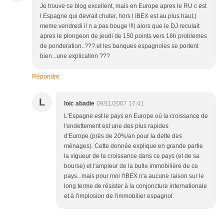
Je trouve ce blog excellent, mais en Europe apres le RU c est
l Espagne qui devrait chuter, hors l IBEX est au plus haut,(
meme vendredi il n a pas bouge !!!) alors que le DJ reculait
apres le plongeon de jeudi de 150 points vers 16h problemes
de ponderation..???.et les banques espagnoles se portent
bien...une explication ???
Répondre
L
loïc abadie
09/11/2007 17:41
L'Espagne est le pays en Europe où la croissance de
l'endettement est une des plus rapides
d'Europe (près de 20%/an pour la dette des
ménages). Cette donnée explique en grande partie
la vigueur de la croissance dans ce pays (et de sa
bourse) et l'ampleur de la bulle immobilière de ce
pays...mais pour moi l'IBEX n'a aucune raison sur le
long terme de résister à la conjoncture internationale
et à l'implosion de l'immobilier espagnol.