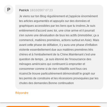
P
Patrick
18/10/2007 07:23
Je viens sur ton Blog régulièrement et j'appécie énormément
tes articles argumentés et appuyés sur des données et
graphiques accessibles par les liens que tu insères.Je suis
entièrement d'accord avec toi, une crise arrive et il pourrait
s'en suivre une dévaluation de tous les actifs (immobilier, ça a
commencé, matières premières, actions surtout en Asie). Mais
avant cette phase de déflation, il y aura une phase d'inflation
violente essentiellement due aux matières premières très
chères et à l'emballement de la Chine.Maintenant c'est une
question de temps... je suis étonné de l'insouciance des
ménages américains qui continuent à emprunter et
consommer comme si de rien n'était!Ils sont fous ces
ricains!Je trouve particulièrement démonstratif le graph sur
les permis de construire et les récessions provoquées par les
chutes des demandes.Bonne continuation
Répondre