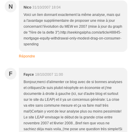
N
Nico
31/10/2007 18:04
Voici un lien donnant exactement la même analyse, mais qui
a l'avantage supplémentaire de proposer une mise à jour
concernant l'évolution du MEW en 2007 (mise à jour du graph
de "l'ère de la dette 3").http://seekingalpha.com/article/48845-
mortgage-equity-withdrawal-only-modest-drag-on-consumer-
spending
Répondre
F
Fayce
18/10/2007 11:00
Bonjour,merci d'alimenter ce blog avec de si bonnes analyses
et critiques!Je suis plutot néophyte en économie et j'me
documente à droite à gauche (ici, sur d'autre blog et surtout
sur le site du LEAP) et il ya un concensus générale: La crise
va etre sans commune mesure et ça va faire mal! très
mal!)Certain y vont de leur analyse plus ou moins pessimiste!
Le site LEAP envisage le début de la grande crise entre
novembre 2007 et février 2008...Bref rien que vous ne
sachiez déja mais voila, j'me pose une question très simple!Si