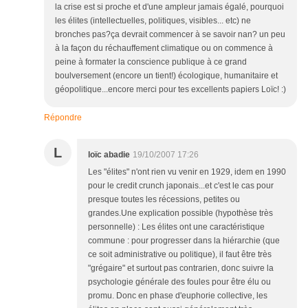
la crise est si proche et d'une ampleur jamais égalé, pourquoi
les élites (intellectuelles, politiques, visibles... etc) ne
bronches pas?ça devrait commencer à se savoir nan? un peu
à la façon du réchauffement climatique ou on commence à
peine à formater la conscience publique à ce grand
boulversement (encore un tient!) écologique, humanitaire et
géopolitique...encore merci pour tes excellents papiers Loïc! :)
Répondre
L
loïc abadie
19/10/2007 17:26
Les "élites" n'ont rien vu venir en 1929, idem en 1990
pour le credit crunch japonais...et c'est le cas pour
presque toutes les récessions, petites ou
grandes.Une explication possible (hypothèse très
personnelle) : Les élites ont une caractéristique
commune : pour progresser dans la hiérarchie (que
ce soit administrative ou politique), il faut être très
"grégaire" et surtout pas contrarien, donc suivre la
psychologie générale des foules pour être élu ou
promu. Donc en phase d'euphorie collective, les