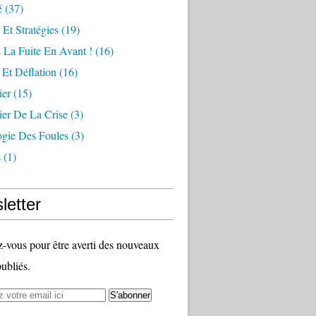
é
(37)
 Et Stratégies
(19)
 La Fuite En Avant !
(16)
n Et Déflation
(16)
ier
(15)
ier De La Crise
(3)
ogie Des Foules
(3)
s
(1)
letter
vous pour être averti des nouveaux
publiés.