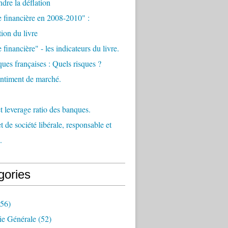
re la déflation
e financière en 2008-2010" :
tion du livre
 financière" - les indicateurs du livre.
ues françaises : Quels risques ?
sentiment de marché.
et leverage ratio des banques.
t de société libérale, responsable et
.
gories
56)
e Générale
(52)