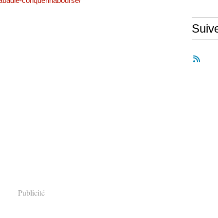
-abadie-conquerirlabourse/
Suiv
Publicité