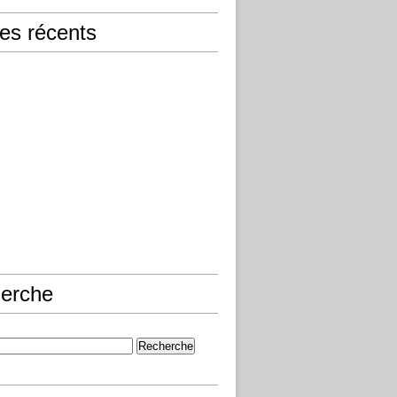
les récents
erche