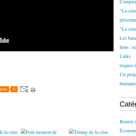
Comprend
"La cris
présenta
"La crise
Les banq
liens : 
Links
risques 
Un proje
humaine
post
0
Caté
Bourse
(
Économi