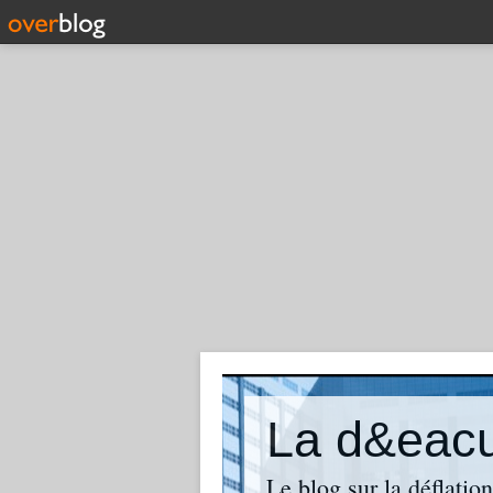
La d&eacut
Le blog sur la déflatio