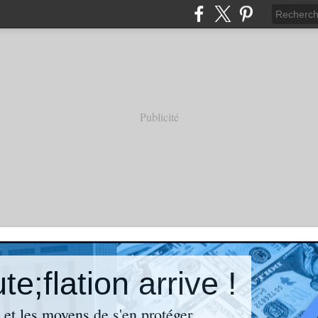
Publicité
e;flation arrive !
n et les moyens de s'en protéger.