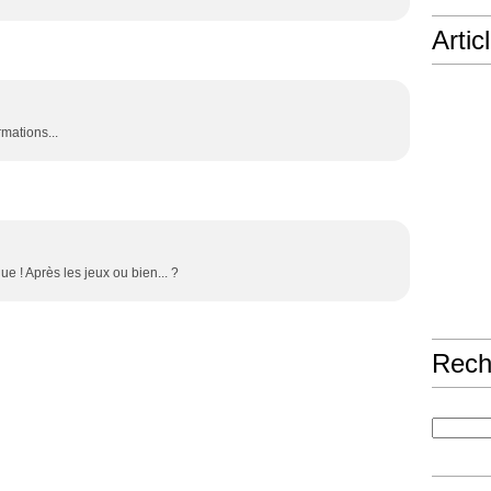
Artic
mations...
 ! Après les jeux ou bien... ?
Rech