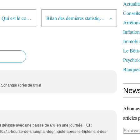
Actualit
Conseils
Ultralibéralisme...ou ultraétatisme. Qui est le coupable ?
Bilan des dernières statistiques US
Arrêtons
Inflatio
Immobil
Le Bêtis
Psychol
Banque
e Schangai (près de 8%)!
News
Abonnez-
articles 
 dévisse avec une baisse de 6% en une journée... Cf :
/202/la-bourse-de-shanghai-degringole-apres-le-triplement-des-