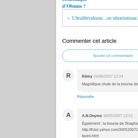
d’Obama ?
Commenter cet article
Ajouter un commentaire
R
Rémy
04/06/2007 13:24
Magnifique chute de la bourse d
Répondre
A
A.N.Onyme
30/05/2007 13:52
Également : la bourse de Shaghai
http://fr.biz.yahoo.com/30052007
taxes.html