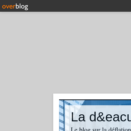
La d&eacut
Le blog sur la déflatio