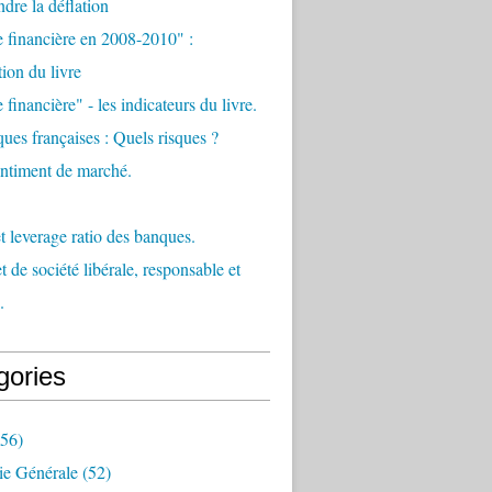
re la déflation
e financière en 2008-2010" :
tion du livre
 financière" - les indicateurs du livre.
ues françaises : Quels risques ?
sentiment de marché.
et leverage ratio des banques.
t de société libérale, responsable et
.
gories
56)
e Générale
(52)