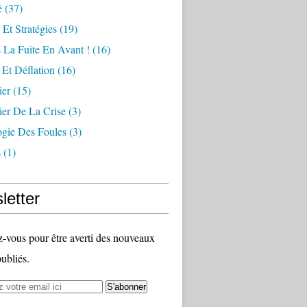
é
(37)
 Et Stratégies
(19)
 La Fuite En Avant !
(16)
n Et Déflation
(16)
ier
(15)
ier De La Crise
(3)
ogie Des Foules
(3)
s
(1)
letter
vous pour être averti des nouveaux
publiés.