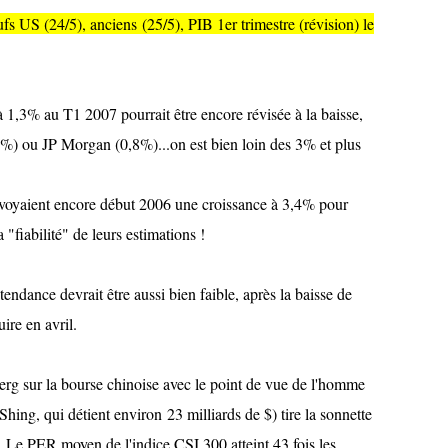
fs US (24/5), anciens (25/5), PIB 1er trimestre (révision) le
 1,3% au T1 2007 pourrait être encore révisée à la baisse,
7%) ou JP Morgan (0,8%)...on est bien loin des 3% et plus
voyaient encore début 2006 une croissance à 3,4% pour
"fiabilité" de leurs estimations !
tendance devrait être aussi bien faible, après la baisse de
ire en avril.
rg sur la bourse chinoise avec le point de vue de l'homme
Shing, qui détient environ 23 milliards de $) tire la sonnette
e. Le PER moyen de l'indice CSI 300 atteint 43 fois les