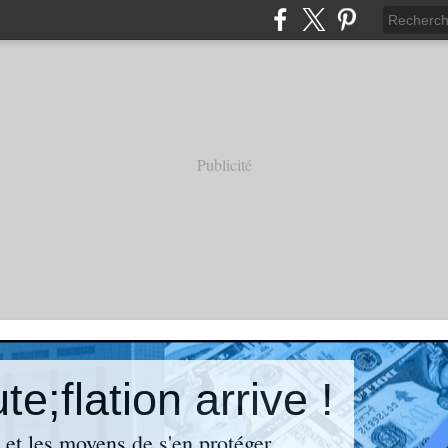
Publicité
e;flation arrive !
n et les moyens de s'en protéger.