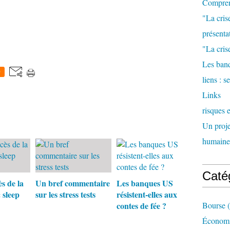
Comprend
"La cris
présenta
"La crise
Les banq
0
liens : 
Links
risques 
Un proje
humaine
Caté
ès de la
Un bref commentaire
Les banques US
 sleep
sur les stress tests
résistent-elles aux
contes de fée ?
Bourse
(
Économi