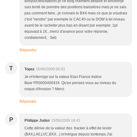
Bonjour,félicitations pr ce blog vraiment détaillé et sincère!je
suis tenté de prendre des positions baissières mais je ne sais
pas comment faire...je connais le BX4 mais ce que je voudrais
c'est "vendre" par exemple le CAC40 ou le DOW à tel niveau
avant de le racheter plus bas en disant par exemple: 1pt
équivaut à 1€...merci d'avance pour votre réponse,
cordialement, Seb
Répondre
T
Topaz
16/06/2009 00:03
Je m'interroge sur la valeur Elan France Indice
Bear FR0000400434. Qu'en pensez-vous au niveau du
risque d'érosion ? Merci
Répondre
P
Philippe Judas
15/06/2009 18:42
Cette dérive de la valeur des tracker à effet de levier
(BX4,L40,LVC,BXX...) m'intrigue depuis lontemps.J'ai