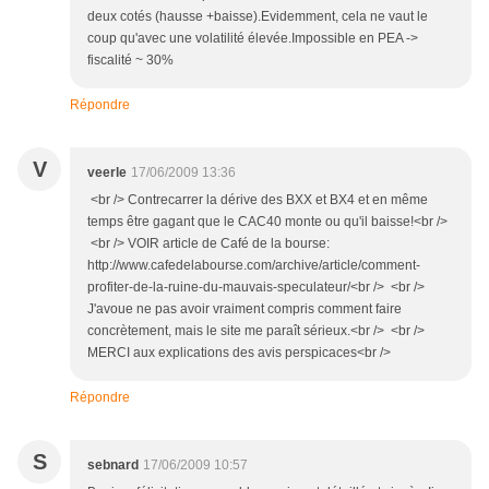
deux cotés (hausse +baisse).Evidemment, cela ne vaut le
coup qu'avec une volatilité élevée.Impossible en PEA ->
fiscalité ~ 30%
Répondre
V
veerle
17/06/2009 13:36
<br /> Contrecarrer la dérive des BXX et BX4 et en même
temps être gagant que le CAC40 monte ou qu'il baisse!<br />
<br /> VOIR article de Café de la bourse:
http://www.cafedelabourse.com/archive/article/comment-
profiter-de-la-ruine-du-mauvais-speculateur/<br /> <br />
J'avoue ne pas avoir vraiment compris comment faire
concrètement, mais le site me paraît sérieux.<br /> <br />
MERCI aux explications des avis perspicaces<br />
Répondre
S
sebnard
17/06/2009 10:57