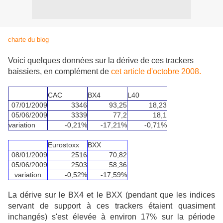
charte du blog
Voici quelques données sur la dérive de ces trackers
baissiers, en complément de
cet article d'octobre 2008.
CAC
BX4
L40
07/01/2009
3346
93,25
18,23
05/06/2009
3339
77,2
18,1
variation
-0,21%
-17,21%
-0,71%
Eurostoxx
BXX
08/01/2009
2516
70,82
05/06/2009
2503
58,36
variation
-0,52%
-17,59%
La dérive sur le BX4 et le BXX (pendant que les indices
servant de support à ces trackers étaient quasiment
inchangés) s'est élevée à environ 17% sur la période