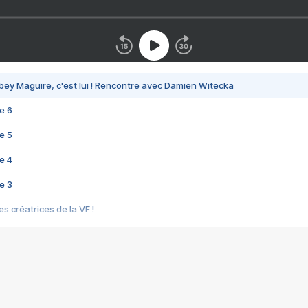
bey Maguire, c'est lui ! Rencontre avec Damien Witecka
e 6
e 5
e 4
e 3
s créatrices de la VF !
e 2
e 1
e Mektoub My Love arrive enfin ! Rencontre avec Shaïn Boumedine et Sal