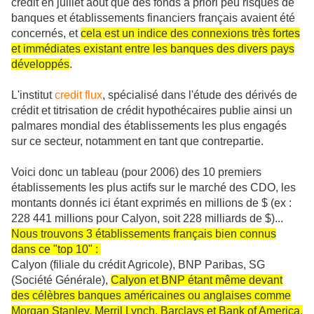
crédit en juillet août que des fonds à priori peu risqués de
banques et établissements financiers français avaient été
concernés, et
cela est un indice des connexions très fortes
et immédiates existant entre les banques des divers pays
développés
.
L'institut
credit flux
, spécialisé dans l'étude des dérivés de
crédit et titrisation de crédit hypothécaires publie ainsi un
palmares mondial des établissements les plus engagés
sur ce secteur, notamment en tant que contrepartie.
Voici donc un tableau (pour 2006) des 10 premiers
établissements les plus actifs sur le marché des CDO, les
montants donnés ici étant exprimés en millions de $ (ex :
228 441 millions pour Calyon, soit 228 milliards de $)...
Nous trouvons 3 établissements français bien connus
dans ce "top 10" :
Calyon (filiale du crédit Agricole), BNP Paribas, SG
(Société Générale),
Calyon et BNP étant même devant
des célèbres banques américaines ou anglaises comme
Morgan Stanley, Merril Lynch, Barclays et Bank of America.