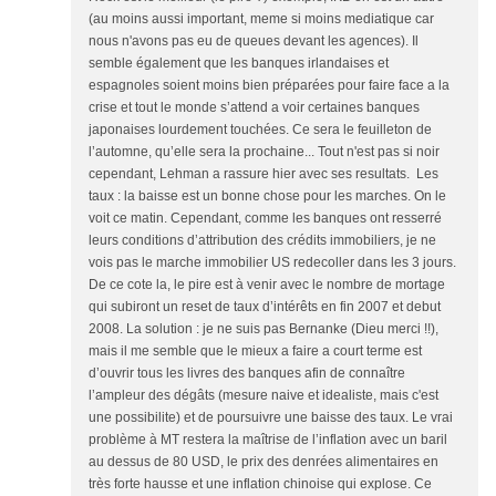
(au moins aussi important, meme si moins mediatique car
nous n'avons pas eu de queues devant les agences). Il
semble également que les banques irlandaises et
espagnoles soient moins bien préparées pour faire face a la
crise et tout le monde s’attend a voir certaines banques
japonaises lourdement touchées. Ce sera le feuilleton de
l’automne, qu’elle sera la prochaine... Tout n'est pas si noir
cependant, Lehman a rassure hier avec ses resultats. Les
taux : la baisse est un bonne chose pour les marches. On le
voit ce matin. Cependant, comme les banques ont resserré
leurs conditions d’attribution des crédits immobiliers, je ne
vois pas le marche immobilier US redecoller dans les 3 jours.
De ce cote la, le pire est à venir avec le nombre de mortage
qui subiront un reset de taux d’intérêts en fin 2007 et debut
2008. La solution : je ne suis pas Bernanke (Dieu merci !!),
mais il me semble que le mieux a faire a court terme est
d’ouvrir tous les livres des banques afin de connaître
l’ampleur des dégâts (mesure naive et idealiste, mais c'est
une possibilite) et de poursuivre une baisse des taux. Le vrai
problème à MT restera la maîtrise de l’inflation avec un baril
au dessus de 80 USD, le prix des denrées alimentaires en
très forte hausse et une inflation chinoise qui explose. Ce