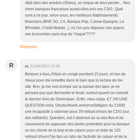
déjà bien des années (30ans), on risque de tous perdre... Nos
chers banques francaises aurait-elles pris ces CDO...Quel
sont a ce jour, selon vous, les meilleurs établissements
financiers (BNP, SG, CA, Banque Pop, Caisse Epargne, La
BPostale, Credit Mutuel...), où l'on peu déposer son argent,
ses économies sans trop de "risque"????
Répondre
R
rc
22/09/2007 15:58
Bonjour a tous,J'étais en congé pendant 15 jours, et rien de
mieux pour me remettre dans le bain que la lecture de ton
site. Bon, je me suis trompé sur la baisse des taux: je ne
pensais pas que Bernanke le ferait, surtout quand on connait
le dernier livre de Greenspan. Enfin, mea culpa. ET J'AI UNE
QUESTION:voila, Deutschbank annonce(lefigaro du 21/09)
une incapacité à valoriser pour 29 millard d'euro de CDO.(oui
des milliards). Question, est il aberrant au vu des flux et du
classement de supposer des pertes potentiels pour la banque
ou les clients de la bnp et de calyon pour un total de 120
milliard d'euro?(je fais un ratio de l'activité de calyon et de la