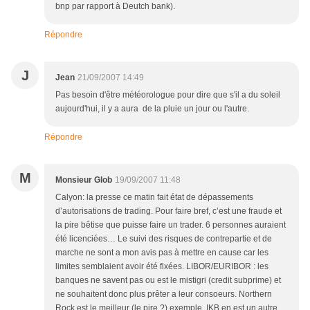
bnp par rapport à Deutch bank).
Répondre
J
Jean
21/09/2007 14:49
Pas besoin d'être météorologue pour dire que s'il a du soleil
aujourd'hui, il y a aura de la pluie un jour ou l'autre.
Répondre
M
Monsieur Glob
19/09/2007 11:48
Calyon: la presse ce matin fait état de dépassements
d’autorisations de trading. Pour faire bref, c’est une fraude et
la pire bêtise que puisse faire un trader. 6 personnes auraient
été licenciées… Le suivi des risques de contrepartie et de
marche ne sont a mon avis pas à mettre en cause car les
limites semblaient avoir été fixées. LIBOR/EURIBOR : les
banques ne savent pas ou est le mistigri (credit subprime) et
ne souhaitent donc plus prêter a leur consoeurs. Northern
Rock est le meilleur (le pire ?) exemple, IKB en est un autre