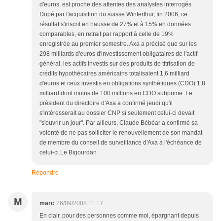
d'euros, est proche des attentes des analystes interrogés.
Dopé par l'acquisition du suisse Winterthur, fin 2006, ce
résultat s'inscrit en hausse de 27% et à 15% en données
comparables, en retrait par rapport à celle de 19%
enregistrée au premier semestre. Axa a précisé que sur les
298 milliards d'euros d'investissement obligataires de l'actif
général, les actifs investis sur des produits de titrisation de
crédits hypothécaires américains totalisaient 1,6 milliard
d'euros et ceux investis en obligations synthétiques (CDO) 1,8
milliard dont moins de 100 millions en CDO subprime. Le
président du directoire d'Axa a confirmé jeudi qu'il
s'intéresserait au dossier CNP si seulement celui-ci devait
"s'ouvrir un jour". Par ailleurs, Claude Bébéar a confirmé sa
volonté de ne pas solliciter le renouvellement de son mandat
de membre du conseil de surveillance d'Axa à l'échéance de
celui-ci.Le Bigourdan
Répondre
M
marc
26/09/2008 11:17
En clair, pour des personnes comme moi, épargnant depuis