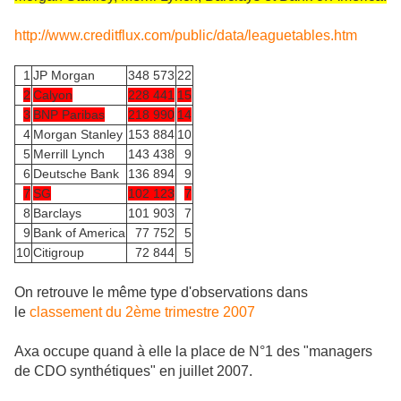
http://www.creditflux.com/public/data/leaguetables.htm
1
JP Morgan
348 573
22
2
Calyon
228 441
15
3
BNP Paribas
218 990
14
4
Morgan Stanley
153 884
10
5
Merrill Lynch
143 438
9
6
Deutsche Bank
136 894
9
7
SG
102 123
7
8
Barclays
101 903
7
9
Bank of America
77 752
5
10
Citigroup
72 844
5
On retrouve le même type d'observations dans
le
classement du 2ème trimestre 2007
Axa occupe quand à elle la place de N°1 des "managers
de CDO synthétiques" en juillet 2007.