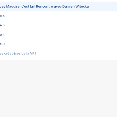
bey Maguire, c'est lui ! Rencontre avec Damien Witecka
e 6
e 5
e 4
e 3
s créatrices de la VF !
e 2
e 1
e Mektoub My Love arrive enfin ! Rencontre avec Shaïn Boumedine et Sal
i : après Toni en famille
elle réalise le bouleversant Dites lui que je l'aime
ais ! Rencontre autour de Vie privée de Rebecca Zlotowski