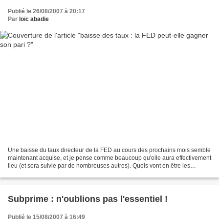
Publié le 26/08/2007 à 20:17
Par
loïc abadie
Une baisse du taux directeur de la FED au cours des prochains mois semble
maintenant acquise, et je pense comme beaucoup qu'elle aura effectivement
lieu (et sera suivie par de nombreuses autres). Quels vont en être les
conséquences ? Rappelons d'abord...
Subprime : n'oublions pas l'essentiel !
Publié le 15/08/2007 à 16:49