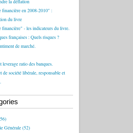
re la déflation
e financière en 2008-2010" :
tion du livre
 financière" - les indicateurs du livre.
ues françaises : Quels risques ?
sentiment de marché.
et leverage ratio des banques.
t de société libérale, responsable et
.
gories
56)
e Générale
(52)