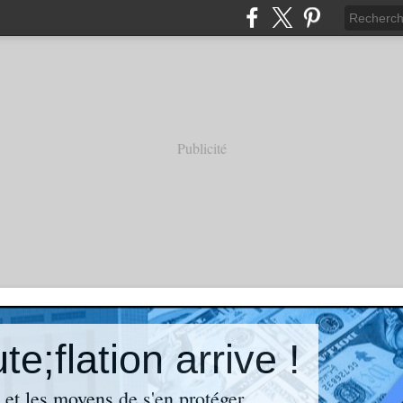
Publicité
e;flation arrive !
n et les moyens de s'en protéger.