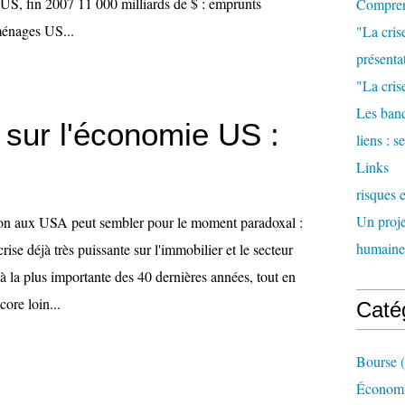
 US, fin 2007 11 000 milliards de $ : emprunts
Comprend
ménages US...
"La cris
présenta
"La crise
Les banq
 sur l'économie US :
liens : 
Links
risques 
Un proje
ion aux USA peut sembler pour le moment paradoxal :
humaine
ise déjà très puissante sur l'immobilier et le secteur
éjà la plus importante des 40 dernières années, tout en
core loin...
Caté
Bourse
(
Économi