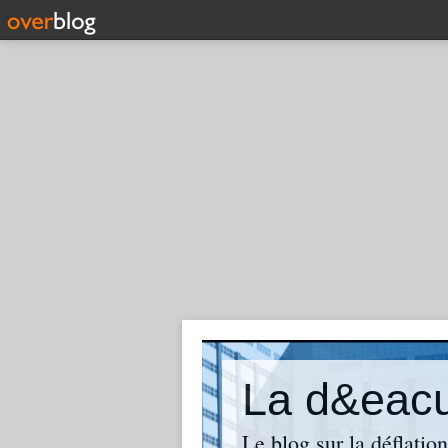
La d&eacut
Le blog sur la déflatio