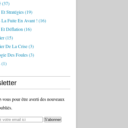
é
(37)
 Et Stratégies
(19)
 La Fuite En Avant !
(16)
n Et Déflation
(16)
ier
(15)
ier De La Crise
(3)
ogie Des Foules
(3)
s
(1)
letter
vous pour être averti des nouveaux
publiés.