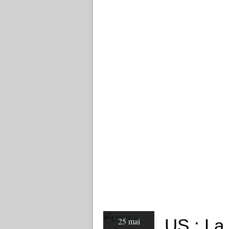
US : La 
25 mai