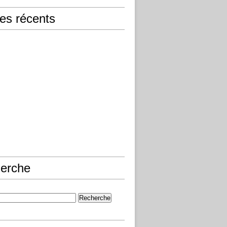
les récents
erche