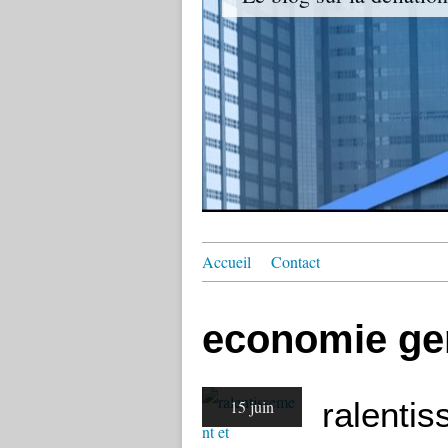
Accueil
Contact
economie ge
ralentis
15 juin