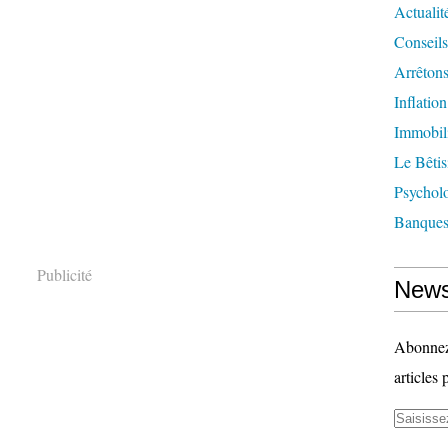
Actualit
Conseils
Arrêtons
Inflatio
Immobil
Le Bêtis
Psychol
Banque
Publicité
News
Abonnez-
articles 