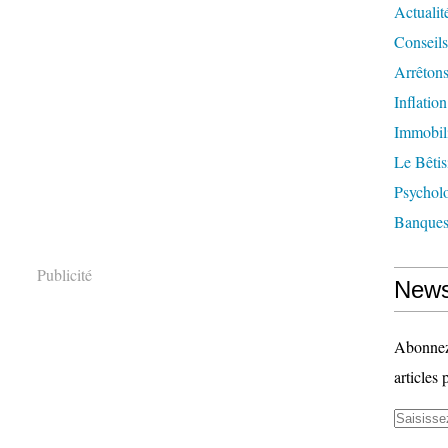
Actualit
Conseils
Arrêtons
Inflatio
Immobil
Le Bêtis
Psychol
Banque
Publicité
News
Abonnez-
articles 