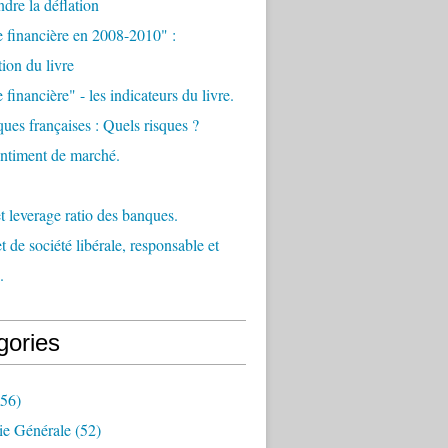
re la déflation
e financière en 2008-2010" :
tion du livre
 financière" - les indicateurs du livre.
ues françaises : Quels risques ?
sentiment de marché.
et leverage ratio des banques.
t de société libérale, responsable et
.
gories
56)
e Générale
(52)