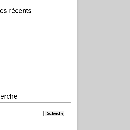
les récents
erche