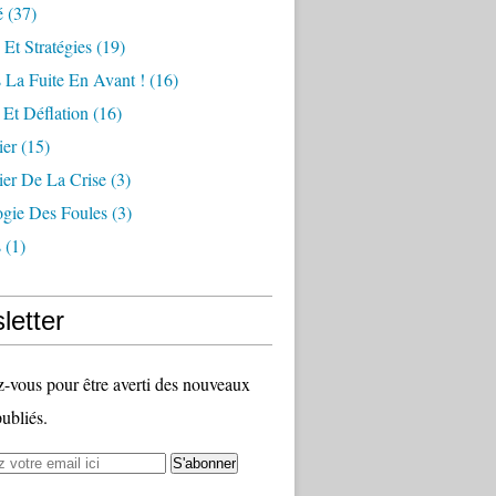
é
(37)
 Et Stratégies
(19)
 La Fuite En Avant !
(16)
n Et Déflation
(16)
ier
(15)
ier De La Crise
(3)
ogie Des Foules
(3)
s
(1)
letter
vous pour être averti des nouveaux
publiés.