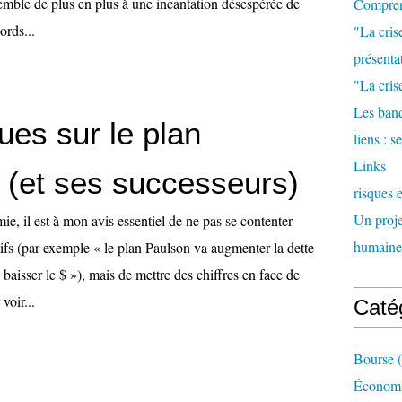
semble de plus en plus à une incantation désespérée de
Comprend
ords...
"La cris
présenta
"La crise
Les banq
es sur le plan
liens : 
Links
 (et ses successeurs)
risques 
Un proje
e, il est à mon avis essentiel de ne pas se contenter
humaine
ifs (par exemple « le plan Paulson va augmenter la dette
 baisser le $ »), mais de mettre des chiffres en face de
voir...
Caté
Bourse
(
Économi