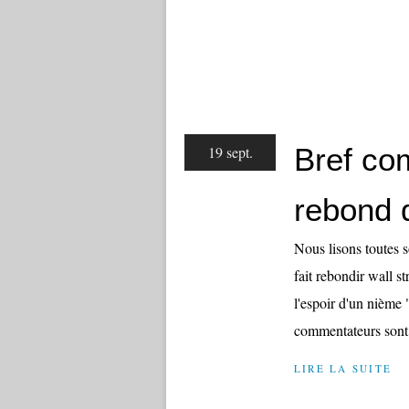
Bref co
19 sept.
rebond d
Nous lisons toutes s
fait rebondir wall st
l'espoir d'un nième
commentateurs sont 
LIRE LA SUITE