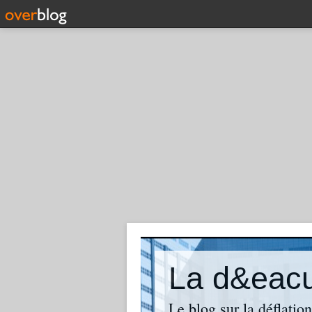
La d&eacut
Le blog sur la déflatio