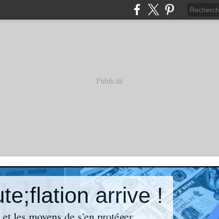
Publicité
e;flation arrive !
n et les moyens de s'en protéger.