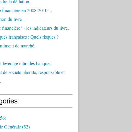
re la déflation
e financière en 2008-2010" :
tion du livre
 financière" - les indicateurs du livre.
ues françaises : Quels risques ?
sentiment de marché.
et leverage ratio des banques.
t de société libérale, responsable et
.
gories
56)
e Générale
(52)