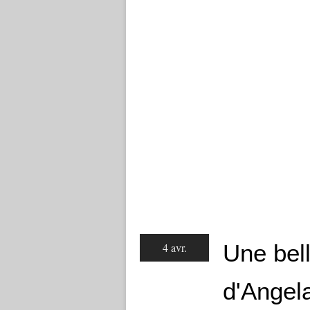
Une bel
4 avr.
d'Angel