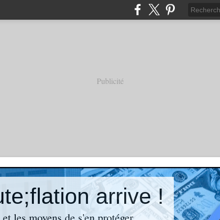
Publicité
e;flation arrive !
n et les moyens de s'en protéger.