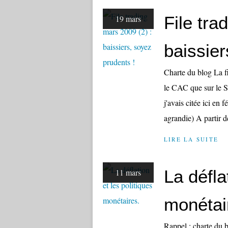
File tra
19 mars
baissier
Charte du blog La f
le CAC que sur le SP
j'avais citée ici en
agrandie) A partir de
LIRE LA SUITE
La défla
11 mars
monétai
Rappel : charte du b