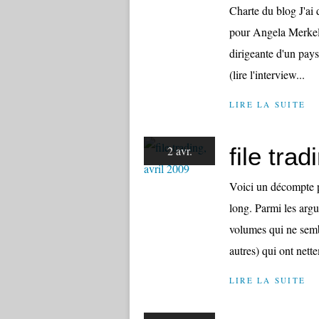
Charte du blog J'ai d
pour Angela Merkel, 
dirigeante d'un pays 
(lire l'interview...
LIRE LA SUITE
file trad
2 avr.
Voici un décompte p
long. Parmi les argu
volumes qui ne sembl
autres) qui ont nett
LIRE LA SUITE