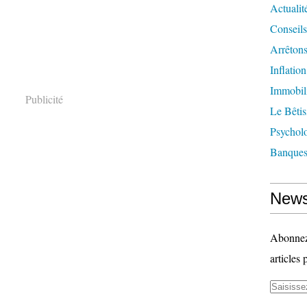
Actualit
Conseils
Arrêtons
Inflatio
Immobil
Publicité
Le Bêtis
Psychol
Banque
News
Abonnez-
articles 