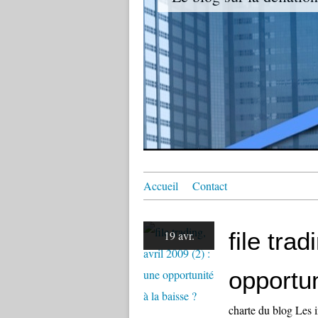
Accueil
Contact
file trad
19 avr.
opportun
charte du blog Les 