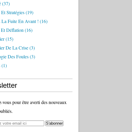
é
(37)
 Et Stratégies
(19)
 La Fuite En Avant !
(16)
n Et Déflation
(16)
ier
(15)
ier De La Crise
(3)
ogie Des Foules
(3)
s
(1)
letter
vous pour être averti des nouveaux
publiés.