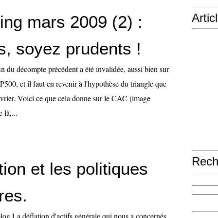
Artic
ding mars 2009 (2) :
s, soyez prudents !
in du décompte précédent a été invalidée, aussi bien sur
500, et il faut en revenir à l'hypothèse du triangle que
 février. Voici ce que cela donne sur le CAC (image
 là,...
Rech
tion et les politiques
res.
log La déflation d'actifs générale qui nous a concernés