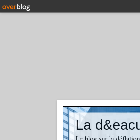
La d&eacut
Le blog sur la déflatio