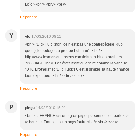
Loïc ?<br /> <br /> <br />
Répondre
Y
ylo
17/03/2010 08:11
<br /> "Dick Fuld (non, ce n'est pas une contrepèterie, quoi
que...), le pédégé du groupe Lehman"...<br />
http://www.lesmotsontunsens.com/lehman-blues-brothers-
7286<br /> <br /> Les états n'ont qu'a faire comme la vanque
"DTC Brothers" et "Dild Fuck"! C'est si simple, la haute finance
bien expliquée...<br /> <br /> <br />
Répondre
P
pingu
14/03/2010 15:01
<br /> la FRANCE est une gros pig et personne n'en parle.<br
/> bouh la France est un pays foutu !<br /> <br /> <br />
Répondre