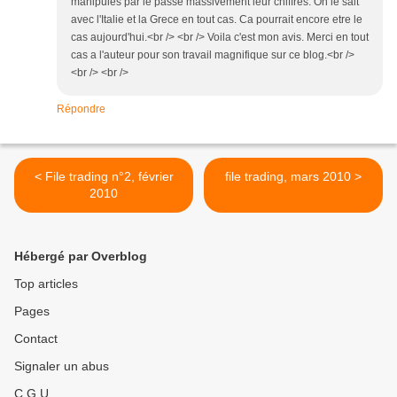
manipules par le passe massivement leur chiffres. On le sait
avec l'Italie et la Grece en tout cas. Ca pourrait encore etre le
cas aujourd'hui.<br /> <br /> Voila c'est mon avis. Merci en tout
cas a l'auteur pour son travail magnifique sur ce blog.<br />
<br /> <br />
Répondre
< File trading n°2, février
file trading, mars 2010 >
2010
Hébergé par Overblog
Top articles
Pages
Contact
Signaler un abus
C.G.U.