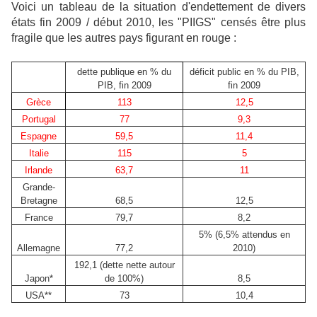
Voici un tableau de la situation d'endettement de divers
états fin 2009 / début 2010, les "PIIGS" censés être plus
fragile que les autres pays figurant en rouge :
dette publique en % du
déficit public en % du PIB,
PIB, fin 2009
fin 2009
Grèce
113
12,5
Portugal
77
9,3
Espagne
59,5
11,4
Italie
115
5
Irlande
63,7
11
Grande-
Bretagne
68,5
12,5
France
79,7
8,2
5% (6,5% attendus en
Allemagne
77,2
2010)
192,1 (dette nette autour
Japon*
de 100%)
8,5
USA**
73
10,4