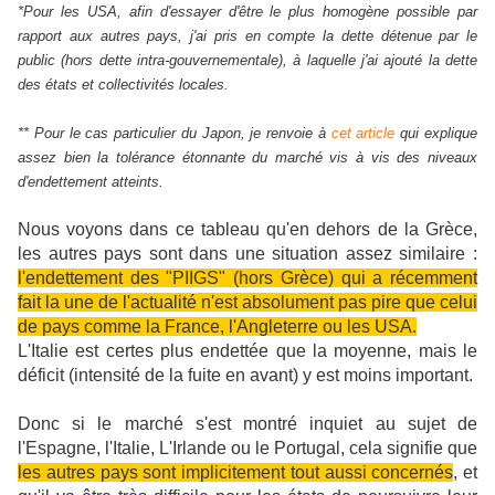
*Pour les USA, afin d'essayer d'être le plus homogène possible par
rapport aux autres pays, j'ai pris en compte la dette détenue par le
public (hors dette intra-gouvernementale), à laquelle j'ai ajouté la dette
des états et collectivités locales.
** Pour le cas particulier du Japon, je renvoie à
cet article
qui explique
assez bien la tolérance étonnante du marché vis à vis des niveaux
d'endettement atteints.
Nous voyons dans ce tableau qu'en dehors de la Grèce,
les autres pays sont dans une situation assez similaire :
l'endettement des "PIIGS" (hors Grèce) qui a récemment
fait la une de l'actualité n'est absolument pas pire que celui
de pays comme la France, l'Angleterre ou les USA.
L'Italie est certes plus endettée que la moyenne, mais le
déficit (intensité de la fuite en avant) y est moins important.
Donc si le marché s'est montré inquiet au sujet de
l'Espagne, l'Italie, L'Irlande ou le Portugal, cela signifie que
les autres pays sont implicitement tout aussi concernés
, et