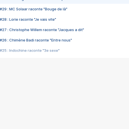
#29 : MC Solaar raconte "Bouge de là"
28 : Lorie raconte "Je vais vite"
#27 : Christophe Willem raconte "Jacques a dit"
#26 : Chimène Badi raconte "Entre nous"
#25 : Indochine raconte "3e sexe"
#24 : Zaho raconte "C'est chelou"
#23 : Patrick Bruel raconte "Au café des délices"
#22 : Kyo raconte "Le chemin"
#21 : Nolwenn Leroy raconte "Cassé"
#20 : Patrick Hernandez raconte "Born to be alive"
#19 : Lorie raconte "Près de moi"
#18 : Michael Jones raconte "A nos actes manqués" (avec Jean-Jacque