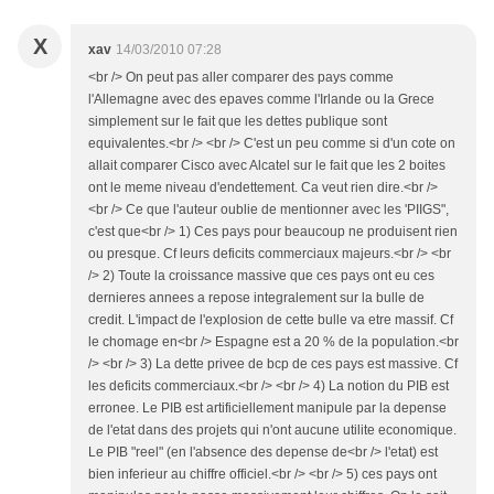
X
xav
14/03/2010 07:28
<br /> On peut pas aller comparer des pays comme
l'Allemagne avec des epaves comme l'Irlande ou la Grece
simplement sur le fait que les dettes publique sont
equivalentes.<br /> <br /> C'est un peu comme si d'un cote on
allait comparer Cisco avec Alcatel sur le fait que les 2 boites
ont le meme niveau d'endettement. Ca veut rien dire.<br />
<br /> Ce que l'auteur oublie de mentionner avec les 'PIIGS",
c'est que<br /> 1) Ces pays pour beaucoup ne produisent rien
ou presque. Cf leurs deficits commerciaux majeurs.<br /> <br
/> 2) Toute la croissance massive que ces pays ont eu ces
dernieres annees a repose integralement sur la bulle de
credit. L'impact de l'explosion de cette bulle va etre massif. Cf
le chomage en<br /> Espagne est a 20 % de la population.<br
/> <br /> 3) La dette privee de bcp de ces pays est massive. Cf
les deficits commerciaux.<br /> <br /> 4) La notion du PIB est
erronee. Le PIB est artificiellement manipule par la depense
de l'etat dans des projets qui n'ont aucune utilite economique.
Le PIB "reel" (en l'absence des depense de<br /> l'etat) est
bien inferieur au chiffre officiel.<br /> <br /> 5) ces pays ont